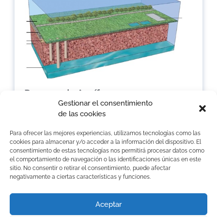
Recarga de Acuíferos
Gestionar el consentimiento
La Sociedad del Canal de Maipo (SCM), en su
de las cookies
constante preocupación por buscar la mayor
eficiencia en el uso del recurso hídrico, está
Para ofrecer las mejores experiencias, utilizamos tecnologías como las
implementando un
cookies para almacenar y/o acceder a la información del dispositivo. El
consentimiento de estas tecnologías nos permitirá procesar datos como
Ver más »
el comportamiento de navegación o las identificaciones únicas en este
sitio. No consentir o retirar el consentimiento, puede afectar
« Anterior
1
2
Próximo »
negativamente a ciertas características y funciones.
Aceptar